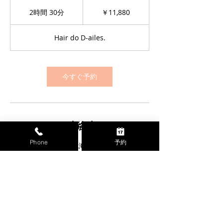
11,880
円
2時間 30分
2
￥11,880
時
間
Hair do D-ailes.
3
0
分
今すぐ予約
連絡先
Phone
予約
日本、〒085-0063 北海道釧路市文苑１丁目
９−２６
+ 0154646867
hair.do.d.ailes@gmail.com