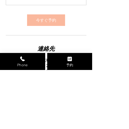
今すぐ予約
連絡先
日本、〒085-0063 北海道釧路市文苑１丁目
Phone
予約
９−２６
+ 0154646867
hair.do.d.ailes@gmail.com