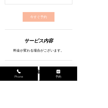
0
分
今すぐ予約
サービス内容
料金が変わる場合がございます。
連絡先
Phone
予約
日本、〒085-0063 北海道釧路市文苑１丁目
９−２６
+ 0154646867
hair.do.d.ailes@gmail.com