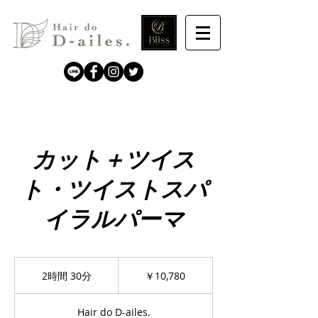
カット＋ツイス
ト・ツイストスパ
イラルパーマ
10,780
円
2時間 30分
2
￥10,780
時
間
Hair do D-ailes.
3